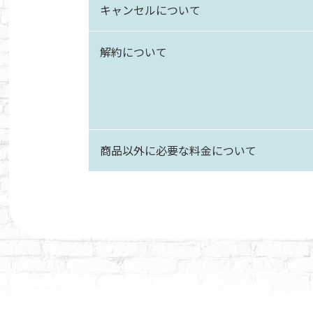
キャンセル
について
解約
について
商品以外に
必要な
料金について